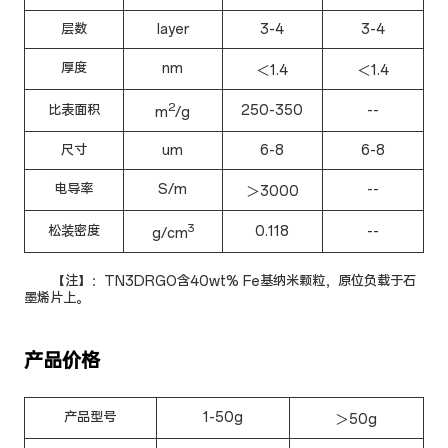
层数
layer
3-4
3-4
厚度
nm
＜1.4
＜1.4
2
比表面积
250-350
--
m
/g
尺寸
um
6-8
6-8
电导率
S/m
--
＞3000
3
松装密度
0.118
--
g/cm
【注】：TN3DRGO含40wt% Fe基纳米颗粒，原位负载于石
墨烯片上。
产品价格
产品型号
1-50g
＞50g