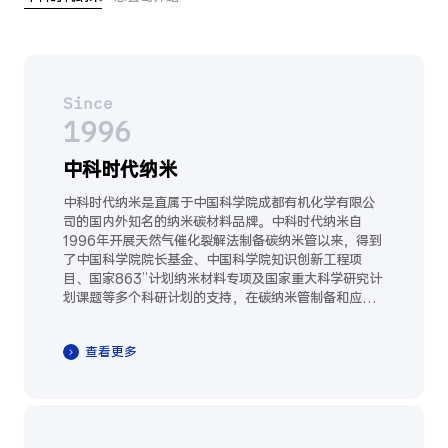
Since
1996
中科时代纳米
中科时代纳米是直属于中国科学院成都有机化学有限公
司的国内外知名的纳米碳材料品牌。中科时代纳米自
1996年开展天然气催化裂解法制备碳纳米管以来，得到
了中国科学院院长基金、中国科学院知识创新工程项
目、国家863”计划纳米材料专项及国家重大科学研究计
划课题等多个科研计划的支持，在碳纳米管制备和应用
方面取得一系列重要成果，为多壁碳纳米管产品国家标
准起草单位之一。截止2015年底，中科时代纳米申请中
查看更多
国发明专利43项，获授权专利15项，发表SCI文章100
余篇。