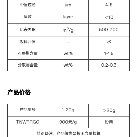
中值粒径
um
4-6
层数
layer
＜10
2
比表面积
500-700
m
/g
浆料介质
--
水
石墨烯含量
wt%
1-1.5
分散剂含量
wt%
0.2-0.3
产品价格
产品型号
1-20g
＞20g
TNWPRGO
900元/g
协商
特别备注：产品价格是按固含量核算