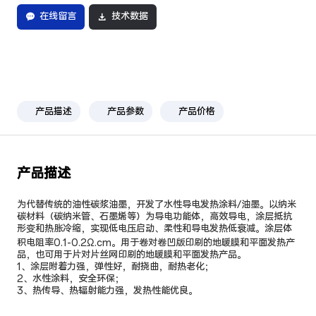
在线留言
技术数据
产品描述
产品参数
产品价格
产品描述
为代替传统的油性碳浆油墨，开发了水性导电发热涂料/油墨。以纳米
碳材料（碳纳米管、石墨烯等）为导电功能体，高效导电，涂层抵抗
形变和热胀冷缩，实现低电压启动、柔性和导电发热低衰减。涂层体
积电阻率0.1-0.2Ω.cm。用于卷对卷凹版印刷的地暖膜和平面发热产
品，也可用于片对片丝网印刷的地暖膜和平面发热产品。
1、涂层附着力强，弹性好，耐挠曲，耐热老化；
2、水性涂料，安全环保；
3、热传导、热辐射能力强，发热性能优良。