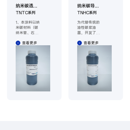
纳米碳透明
纳米碳导电
导静电涂料
发热涂料 油
TNTC系列
TNHC系列
墨
1、本涂料以纳
为代替传统的
米碳材料（碳
油性碳浆油
纳米管、石墨
墨，开发了水
烯等）为导电
性导电发热涂
查看更多
查看更多
功能体，以水
料/油墨。以
性树脂为成膜
纳米碳材料
材料、复配了
（碳纳米管、
涂料性能助剂
石墨烯等）为
和涂料施工助
导电功能体，
剂。

高效导电，涂
2、由于纳米
层抵抗形变和
碳材料形成的
热胀冷缩，实
导电网络抗形
现低电压启
变能力强，所
动、柔性和导
以本涂料适用
电发热低衰
于塑料吸塑片
减。涂层体积
材的静电防护
电阻率0.1-
处理，吸塑前
0.2Ω.cm。用
后导电性能稳
于卷对卷凹版
定。

印刷的地暖膜
3、由于纳米
和平面发热产