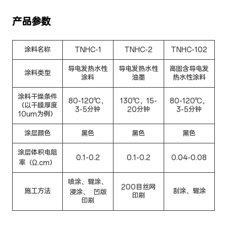
产品参数
涂料名称
TNHC-1
TNHC-2
TNHC-102
导电发热水性
导电发热水性
高固含导电发
涂料类型
涂料
油墨
热水性涂料
涂料干燥条件
80-120℃，
130℃，15-
80-120℃，
（以干膜厚度
3-5分钟
20分钟
3-5分钟
10um为例）
涂层颜色
黑色
黑色
黑色
涂层体积电阻
0.1-0.2
0.1-0.2
0.04-0.08
率（Ω.cm）
喷涂、辊涂、
200目丝网
施工方法
刮涂、辊涂
浸涂、 凹版
印刷
印刷