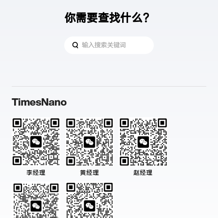
碳材料的物理
品，也可用于
性能和化学性
片对片丝网印
你需要查找什么？
能稳定，所以
刷的地暖膜和
本涂料具有永
平面发热产
久防静电的功
品。
能，导电性能
不会衰减。
黄经理
赵经理
李经理