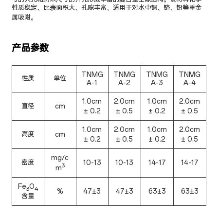
性质稳定、比表面积大、孔隙丰富，适用于对水中铜、铬、铅等重金
属吸附。
产品参数
TNMG
TNMG
TNMG
TNMG
性质
单位
A-1
A-2
A-3
A-4
1.0cm
2.0cm
1.0cm
2.0cm
直径
cm
± 0.2
± 0.5
± 0.2
± 0.5
1.0cm
2.0cm
1.0cm
2.0cm
高度
cm
± 0.2
± 0.5
± 0.2
± 0.5
mg/c
密度
10-13
10-13
14-17
14-17
3
m
Fe
O
3
4
%
47±3
47±3
63±3
63±3
含量