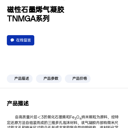
磁性石墨烯气凝胶
TNMGA系列
在线留言
产品描述
产品参数
产品价格
产品描述
由高质量片层＜3的氧化石墨烯和Fe
O
纳米颗粒为原料，经特
3
4
定还原方法自组装而成的三维多孔泡沫材料，该气凝胶内部有微米尺
寸的大孔和纳米尺寸的介孔形成丰富的复合型空隙结构。该材料化学