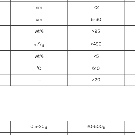
nm
<2
um
5-30
wt%
>95
2
>490
m
/g
wt%
<5
℃
610
--
>20
0.5-20g
20-500g