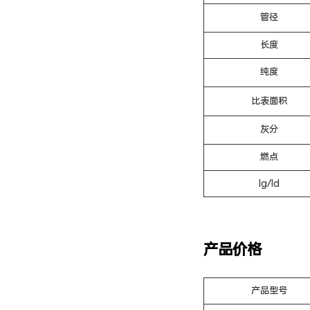
管径
长度
纯度
比表面积
灰分
燃点
Ig/Id
产品价格
产品型号