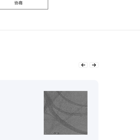
协商
TNISH 
长度5-30um
TNISH是将
查看更多